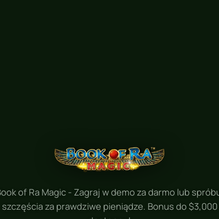
ook of Ra Magic
- Zagraj w demo za darmo lub sprób
szczęścia za prawdziwe pieniądze. Bonus do $3,000