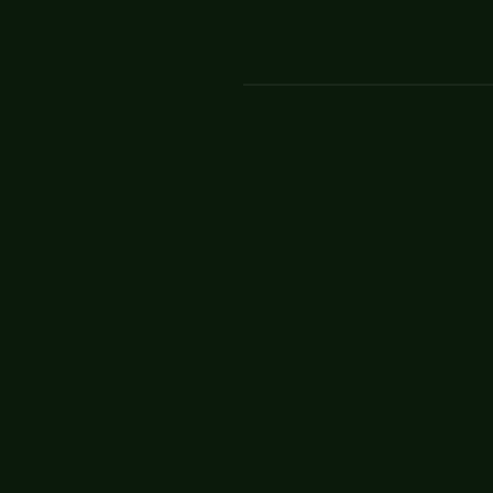
GRAJ TERA
1,754
zarejestrowanych dziś