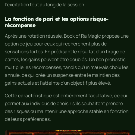
l'excitation tout au long de la session.
La fonction de pari et les options risque-
récompense
Après une rotation réussie,
Book of Ra Magic
propose une
option de jeu pour ceux qui recherchent plus de
sensations fortes. En prédisant le résultat d'un tirage de
cartes, les gains peuvent être doublés. Un bon pronostic
multiplie les récompenses, tandis qu'un mauvais choix les
annule, ce qui crée un suspense entre le maintien des
gains actuels et l'atteinte d'un objectif plus élevé.
Cette caractéristique est entièrement facultative, ce qui
permet aux individus de choisir s'ils souhaitent prendre
des risques ou maintenir une approche stable en fonction
de leurs préférences.