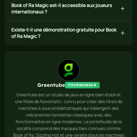
équitables.
Book of Ra Magic est-il accessible aux joueurs
056x votre mise. En d'autres termes, avec le bon spin, les
internationaux ?
joueurs peuvent potentiellement obtenir un gain
substantiel. Avec une volatilité élevée, les gros gains sont
Absolument, Book of Ra Magic peut être joué depuis la
moins fréquents mais beaucoup plus gratifiants lorsqu'ils
Existe-t-il une démonstration gratuite pour Book
plupart des pays du monde. Notre site utilise la
arrivent.
of Ra Magic ?
technologie de géolocalisation pour garantir l'affichage
des offres les plus appropriées en fonction de votre
Book of Ra Magic est entièrement accessible en mode
emplacement spécifique. Il vous suffit d'essayer la démo
gratuit : découvrez la démo intégrée en haut de cette
ci-dessus pour commencer !
page. Cela n'implique absolument aucun engagement
financier. C'est la solution idéale pour les débutants
comme pour les joueurs chevronnés qui souhaitent tester
la volatilité du jeu.
Greentube
FOURNISSEUR
Greentube est un studio de jeux en ligne bien établi et
une filiale de Novomatic, connu pour créer des titres de
machines à sous emblématiques qui mélangent des
mécanismes terrestres classiques avec des
fonctionnalités en ligne modernes. Le portefeuille de la
société comprend des marques bien connues comme
Book of Ra, Sizzling Hot et une variété d'autres machines