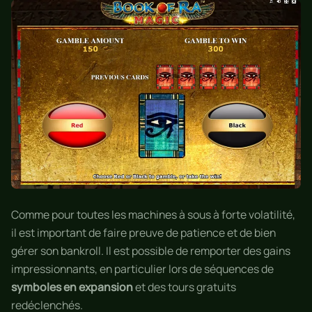
Comme pour toutes les machines à sous à forte volatilité,
il est important de faire preuve de patience et de bien
gérer son bankroll. Il est possible de remporter des gains
impressionnants, en particulier lors de séquences de
symboles en expansion
et des tours gratuits
redéclenchés.