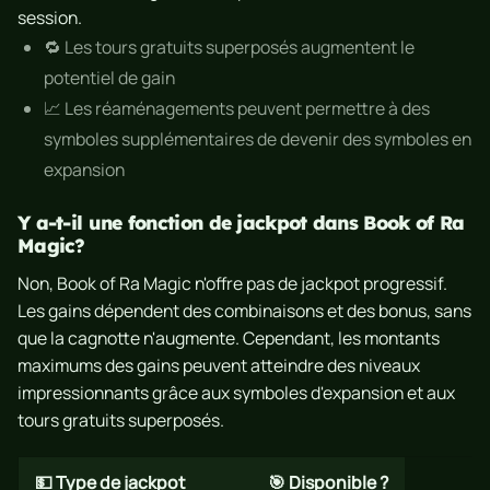
session.
🔁 Les tours gratuits superposés augmentent le
potentiel de gain
📈 Les réaménagements peuvent permettre à des
symboles supplémentaires de devenir des symboles en
expansion
Y a-t-il une fonction de jackpot dans
Book of Ra
Magic
?
Non,
Book of Ra Magic
n'offre pas de jackpot progressif.
Les gains dépendent des combinaisons et des bonus, sans
que la cagnotte n'augmente. Cependant, les montants
maximums des gains peuvent atteindre des niveaux
impressionnants grâce aux symboles d'expansion et aux
tours gratuits superposés.
💵 Type de jackpot
🎯 Disponible ?