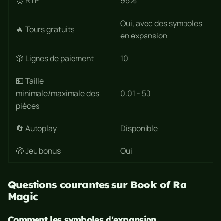
🥇 RTP
95%
Oui, avec des symboles
🔥 Tours gratuits
en expansion
🎲 Lignes de paiement
10
💵 Taille
minimale/maximale des
0.01 - 50
pièces
🔄 Autoplay
Disponible
🤑 Jeu bonus
Oui
Questions courantes sur
Book of Ra
Magic
Comment les symboles d'expansion