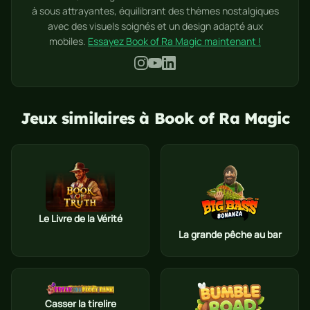
à sous attrayantes, équilibrant des thèmes nostalgiques
avec des visuels soignés et un design adapté aux
mobiles.
Essayez
Book of Ra Magic
maintenant !
Jeux similaires à
Book of Ra Magic
Le Livre de la Vérité
La grande pêche au bar
Casser la tirelire