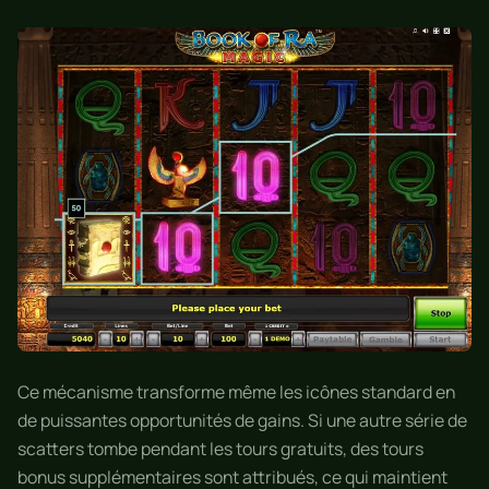
Ce mécanisme transforme même les icônes standard en
de puissantes opportunités de gains. Si une autre série de
scatters tombe pendant les tours gratuits, des tours
bonus supplémentaires sont attribués, ce qui maintient