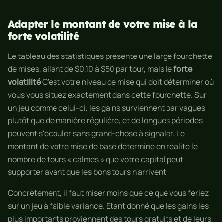
Adapter le montant de votre mise à la
forte volatilité
Le tableau des statistiques présente une large fourchette
de mises, allant de $0,10 à $50 par tour, mais le
forte
volatilité
C'est votre niveau de mise qui doit déterminer où
vous vous situez exactement dans cette fourchette. Sur
un jeu comme celui-ci, les gains surviennent par vagues
plutôt que de manière régulière, et de longues périodes
peuvent s'écouler sans grand-chose à signaler. Le
montant de votre mise de base détermine en réalité le
nombre de tours « calmes » que votre capital peut
supporter avant que les bons tours n'arrivent.
Concrètement, il faut miser moins que ce que vous feriez
sur un jeu à faible variance. Étant donné que les gains les
plus importants proviennent des tours gratuits et de leurs