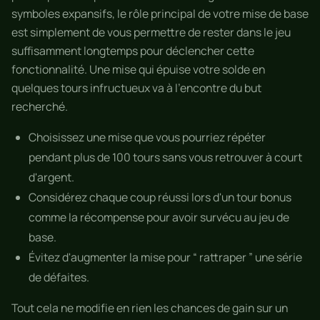
symboles expansifs, le rôle principal de votre mise de base
est simplement de vous permettre de rester dans le jeu
suffisamment longtemps pour déclencher cette
fonctionnalité. Une mise qui épuise votre solde en
quelques tours infructueux va à l'encontre du but
recherché.
Choisissez une mise que vous pourriez répéter
pendant plus de 100 tours sans vous retrouver à court
d'argent.
Considérez chaque coup réussi lors d'un tour bonus
comme la récompense pour avoir survécu au jeu de
base.
Évitez d'augmenter la mise pour “ rattraper ” une série
de défaites.
Tout cela ne modifie en rien les chances de gain sur un