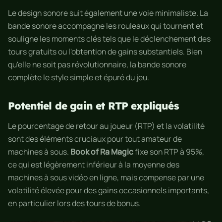
Le design sonore suit également une voie minimaliste. La
bande sonore accompagne les rouleaux qui tournent et
souligne les moments clés tels que le déclenchement des
tours gratuits ou l'obtention de gains substantiels. Bien
qu'elle ne soit pas révolutionnaire, la bande sonore
complète le style simple et épuré du jeu.
Potentiel de gain et RTP expliqués
Le pourcentage de retour au joueur (RTP) et la volatilité
sont des éléments cruciaux pour tout amateur de
machines à sous.
Book of Ra Magic
fixe son RTP à 95%,
ce qui est légèrement inférieur à la moyenne des
machines à sous vidéo en ligne, mais compense par une
volatilité élevée pour des gains occasionnels importants,
en particulier lors des tours de bonus.