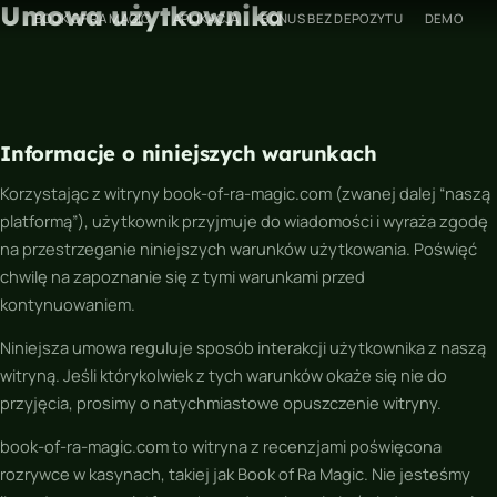
Umowa użytkownika
Przejdź
BOOK OF RA MAGIC
APLIKACJA
BONUS BEZ DEPOZYTU
DEMO
do
treści
Informacje o niniejszych warunkach
Korzystając z witryny book-of-ra-magic.com (zwanej dalej “naszą
platformą”), użytkownik przyjmuje do wiadomości i wyraża zgodę
na przestrzeganie niniejszych warunków użytkowania. Poświęć
chwilę na zapoznanie się z tymi warunkami przed
kontynuowaniem.
Niniejsza umowa reguluje sposób interakcji użytkownika z naszą
witryną. Jeśli którykolwiek z tych warunków okaże się nie do
przyjęcia, prosimy o natychmiastowe opuszczenie witryny.
book-of-ra-magic.com to witryna z recenzjami poświęcona
rozrywce w kasynach, takiej jak
Book of Ra Magic
. Nie jesteśmy