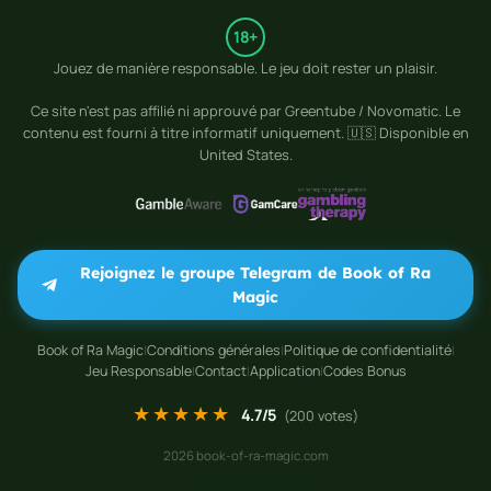
18+
Jouez de manière responsable. Le jeu doit rester un plaisir.
Ce site n'est pas affilié ni approuvé par
Greentube / Novomatic
. Le
contenu est fourni à titre informatif uniquement. 🇺🇸 Disponible en
United States.
Rejoignez le groupe Telegram de Book of Ra
Magic
Book of Ra Magic
Conditions générales
Politique de confidentialité
|
|
|
Jeu Responsable
Contact
Application
Codes Bonus
|
|
|
★★★★★
4.7
/5
(
200
votes)
2026 book-of-ra-magic.com