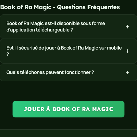
Book of Ra Magic
- Questions Fréquentes
Book of Ra Magic est-il disponible sous forme
d'application téléchargeable ?
Non. Book of Ra Magic n'est pas disponible en tant
Est-il sécurisé de jouer à Book of Ra Magic sur mobile
qu'application autonome. Il s'agit d'un jeu de casino basé sur un
?
navigateur auquel vous pouvez jouer sur n'importe quel
appareil. L'ajout d'un raccourci sur votre écran d'accueil vous
Oui, à condition de jouer sur un casino agréé et régulé. Notre
permet de bénéficier d'un confort similaire à celui d'une
Quels téléphones peuvent fonctionner ?
casino partenaire utilise le chiffrement SSL et est régulé par des
application.
autorités de jeu réputées. Évitez les APK pirates.
Oui. Book of Ra Magic fonctionne dans n'importe quel
navigateur mobile moderne. Que vous utilisiez un téléphone
Android avec Chrome ou un iPhone avec Safari, vous
bénéficierez d'une expérience complète sans aucun
JOUER À
BOOK OF RA MAGIC
téléchargement nécessaire.