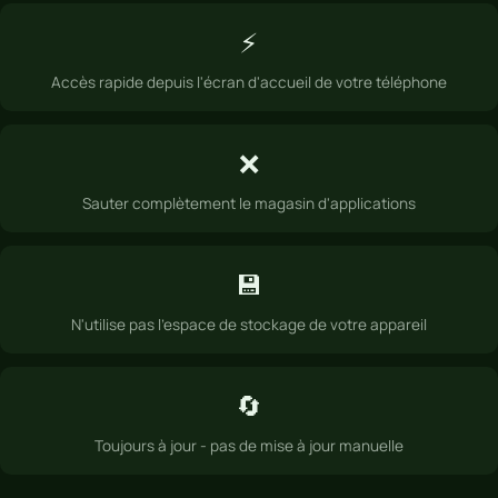
⚡
Accès rapide depuis l'écran d'accueil de votre téléphone
❌
Sauter complètement le magasin d'applications
💾
N'utilise pas l'espace de stockage de votre appareil
🔄
Toujours à jour - pas de mise à jour manuelle