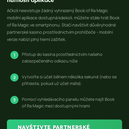
R
Ačkoli neexistuje žádný vyhrazený
Book of Ra Magic
a
mobilní aplikace dostupná kdekoli, můžete stále hrát
Book
M
of Ra Magic
ve smartphonu. Stačí navštívit důvěryhodné
a
partnerské kasino prostřednictvím prohlížeče - mobilní
g
verze nabízí plný herní zážitek.
i
c
-
Přístup do kasina prostřednictvím našeho
k
zabezpečeného odkazu níže
e
s
Vytvořte si účet během několika sekund (nebo se
t
přihlaste, pokud už účet máte).
a
ž
Pomocí vyhledávacího panelu můžete najít
Book
e
of Ra Magic
mezi dostupnými hrami
n
í
p
NAVŠTIVTE PARTNERSKÉ