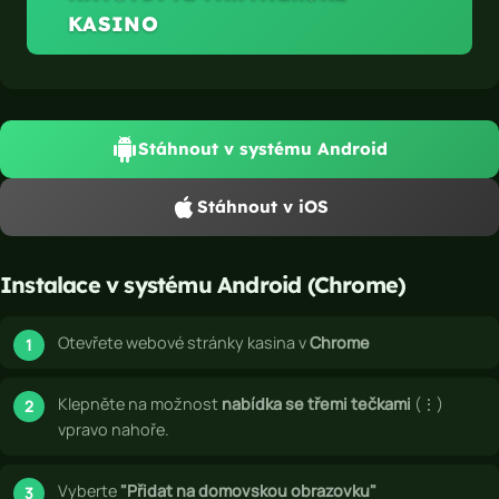
r
KASINO
o
A
n
d
Stáhnout v systému Android
r
o
Stáhnout v iOS
i
d
a
Instalace v systému Android (Chrome)
i
O
Otevřete webové stránky kasina v
Chrome
S
Klepněte na možnost
nabídka se třemi tečkami
(⋮)
vpravo nahoře.
Vyberte
"Přidat na domovskou obrazovku"