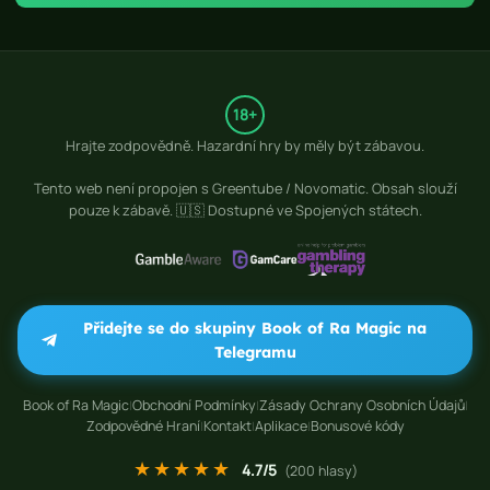
18+
Hrajte zodpovědně. Hazardní hry by měly být zábavou.
Tento web není propojen s
Greentube / Novomatic
. Obsah slouží
pouze k zábavě. 🇺🇸 Dostupné ve Spojených státech.
Přidejte se do skupiny Book of Ra Magic na
Telegramu
Book of Ra Magic
Obchodní Podmínky
Zásady Ochrany Osobních Údajů
|
|
|
Zodpovědné Hraní
Kontakt
Aplikace
Bonusové kódy
|
|
|
★★★★★
4.7
/5
(
200
hlasy)