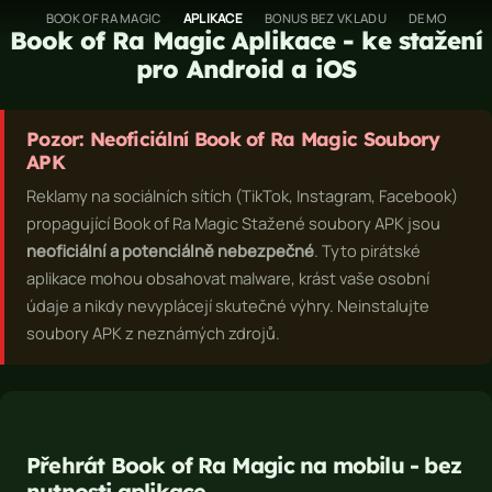
Přeskočit
H
BOOK OF RA MAGIC
APLIKACE
BONUS BEZ VKLADU
DEMO
Book of Ra Magic
Aplikace - ke stažení
na
o
pro Android a iOS
obsah
m
e
A
Pozor: Neoficiální
Book of Ra Magic
Soubory
p
APK
l
Reklamy na sociálních sítích (TikTok, Instagram, Facebook)
i
propagující
Book of Ra Magic
Stažené soubory APK jsou
k
neoficiální a potenciálně nebezpečné
. Tyto pirátské
a
aplikace mohou obsahovat malware, krást vaše osobní
c
údaje a nikdy nevyplácejí skutečné výhry. Neinstalujte
e
soubory APK z neznámých zdrojů.
B
o
o
k
o
Přehrát
Book of Ra Magic
na mobilu - bez
f
nutnosti aplikace